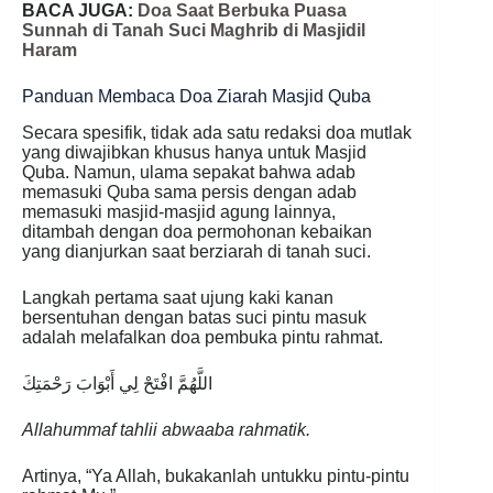
BACA JUGA:
Doa Saat Berbuka Puasa
Sunnah di Tanah Suci Maghrib di Masjidil
Haram
Panduan Membaca Doa Ziarah Masjid Quba
Secara spesifik, tidak ada satu redaksi doa mutlak
yang diwajibkan khusus hanya untuk Masjid
Quba. Namun, ulama sepakat bahwa adab
memasuki Quba sama persis dengan adab
memasuki masjid-masjid agung lainnya,
ditambah dengan doa permohonan kebaikan
yang dianjurkan saat berziarah di tanah suci.
Langkah pertama saat ujung kaki kanan
bersentuhan dengan batas suci pintu masuk
adalah melafalkan doa pembuka pintu rahmat.
اللَّهُمَّ افْتَحْ لِي أَبْوَابَ رَحْمَتِكَ
Allahummaf tahlii abwaaba rahmatik.
Artinya, “Ya Allah, bukakanlah untukku pintu-pintu