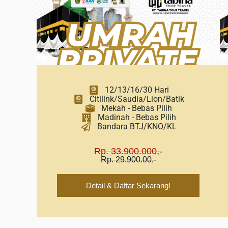
12/13/16/30 Hari
Citilink/Saudia/Lion/Batik
Mekah - Bebas Pilih
Madinah - Bebas Pilih
Bandara BTJ/KNO/KL
Rp. 33.900.000,-
Rp. 29.900.00,-
Detail & Daftar Sekarang!