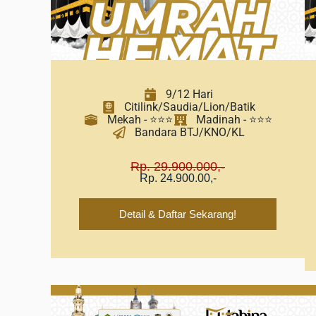
9/12 Hari
Citilink/Saudia/Lion/Batik
Mekah - ⭐⭐⭐
Madinah - ⭐⭐⭐
Bandara BTJ/KNO/KL
Rp. 29.900.000,-
Rp. 24.900.00,-
Detail & Daftar Sekarang!