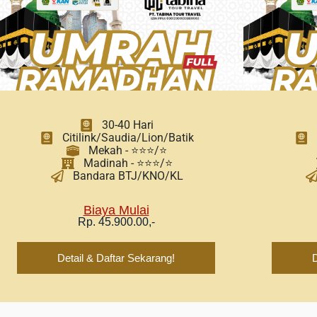
30-40 Hari
Citilink/Saudia/Lion/Batik
Mekah - ⭐⭐⭐/⭐
Madinah - ⭐⭐⭐/⭐
Bandara BTJ/KNO/KL
Biaya Mulai
Rp. 45.900.00,-
Detail & Daftar Sekarang!
D