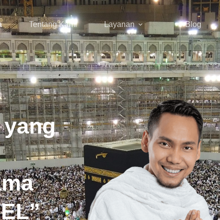
a
Tentang Kami
Layanan
Blog
 yang
ama
EL”