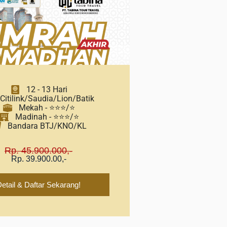
12 - 13 Hari
Citilink/Saudia/Lion/Batik
Mekah - ⭐⭐⭐/⭐
Madinah - ⭐⭐⭐/⭐
Bandara BTJ/KNO/KL
Rp. 45.900.000,-
Rp. 39.900.00,-
etail & Daftar Sekarang!