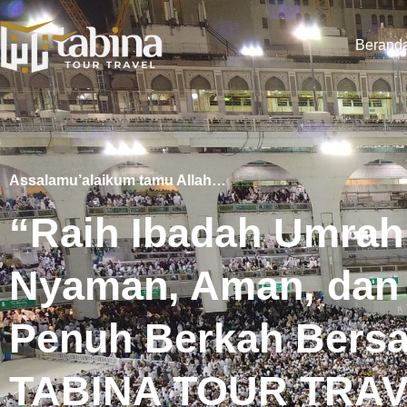
Berand
Assalamu’alaikum tamu Allah…
“Raih Ibadah Umrah
Nyaman, Aman, dan
Penuh Berkah Bers
TABINA TOUR TRAV