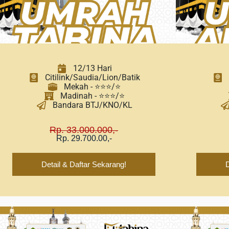
12/13 Hari
Citilink/Saudia/Lion/Batik
Mekah - ⭐⭐⭐/⭐
Madinah - ⭐⭐⭐/⭐
Bandara BTJ/KNO/KL
Rp. 33.000.000,-
Rp. 29.700.00,-
Detail & Daftar Sekarang!
D