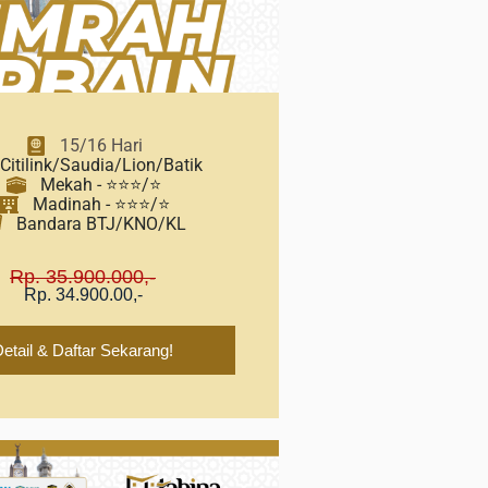
15/16 Hari
Citilink/Saudia/Lion/Batik
Mekah - ⭐⭐⭐/⭐
Madinah - ⭐⭐⭐/⭐
Bandara BTJ/KNO/KL
Rp. 35.900.000,-
Rp. 34.900.00,-
etail & Daftar Sekarang!