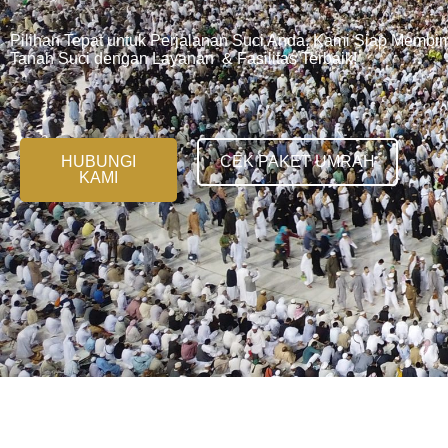
Pilihan Tepat untuk Perjalanan Suci Anda. Kami Siap Memb
Tanah Suci dengan Layanan & Fasilitas Terbaik!
HUBUNGI
CEK PAKET UMRAH
KAMI