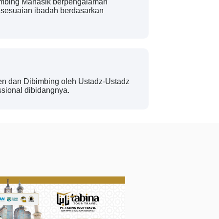
bimbing Manasik berpengalaman
esesuaian ibadah berdasarkan
ren dan Dibimbing oleh Ustadz-Ustadz
sional dibidangnya.