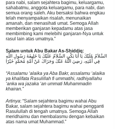
para nabi, salam sejahtera bagimu, keluargamu,
sahabatmu, anggota keluargamu, para nabi, dan
semua orang saleh. Aku bersaksi bahwa engkau
telah menyampaikan risalah, menunaikan
amanah, dan menasihati umat. Semoga Allah
memberikan ganjaran kepadamu atas jasa
membimbing kami melebihi ganjaran-Nya untuk
rasul lain atas umatnya.”
Salam untuk Abu Bakar As-Shiddiq:
السَّلاَمُ عَلَيْكَ يَا أَبَا بَكْرٍ، السَّلاَمُ عَلَيْكَ يَا خَلِيفَةَ رَسُولِ اللَّهِ
فِي أُمَّتِهِ، رَضِيَ اللَّهُ عَنْكَ وَجَزَاكَ عَنْ أُمَّةِ مُحَمَّدٍ خَيْرًا
“Assalamu ‘alaika ya Aba Bakr, assalamu ‘alaika
ya khalifata Rasulillah fi ummatihi, radhiyallahu
‘anka wa jazaka ‘an ummati Muhammadin
khairan.”
Artinya
: “Salam sejahtera bagimu wahai Abu
Bakar, salam sejahtera bagimu wahai pengganti
Rasulullah di tengah umatnya. Semoga Allah
meridhaimu dan membalasmu dengan kebaikan
atas nama umat Muhammad.”