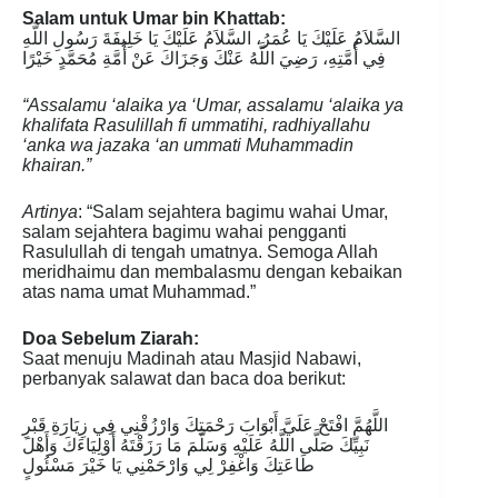
Salam untuk Umar bin Khattab:
السَّلاَمُ عَلَيْكَ يَا عُمَرُ، السَّلاَمُ عَلَيْكَ يَا خَلِيفَةَ رَسُولِ اللَّهِ
فِي أُمَّتِهِ، رَضِيَ اللَّهُ عَنْكَ وَجَزَاكَ عَنْ أُمَّةِ مُحَمَّدٍ خَيْرًا
“Assalamu ‘alaika ya ‘Umar, assalamu ‘alaika ya
khalifata Rasulillah fi ummatihi, radhiyallahu
‘anka wa jazaka ‘an ummati Muhammadin
khairan.”
Artinya
: “Salam sejahtera bagimu wahai Umar,
salam sejahtera bagimu wahai pengganti
Rasulullah di tengah umatnya. Semoga Allah
meridhaimu dan membalasmu dengan kebaikan
atas nama umat Muhammad.”
Doa Sebelum Ziarah:
Saat menuju Madinah atau Masjid Nabawi,
perbanyak salawat dan baca doa berikut:
اللَّهُمَّ افْتَحْ عَلَيَّ أَبْوَابَ رَحْمَتِكَ وَارْزُقْنِي فِي زِيَارَةِ قَبْرِ
نَبِيِّكَ صَلَّى اللَّهُ عَلَيْهِ وَسَلَّمَ مَا رَزَقْتَهُ أَوْلِيَاءَكَ وَأَهْلَ
طَاعَتِكَ وَاغْفِرْ لِي وَارْحَمْنِي يَا خَيْرَ مَسْئُولٍ