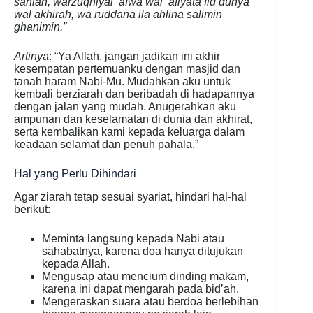
sahlan, warzuqniyal ‘afwa wal ‘afiyata fid dunya
wal akhirah, wa ruddana ila ahlina salimin
ghanimin.”
Artinya
: “Ya Allah, jangan jadikan ini akhir
kesempatan pertemuanku dengan masjid dan
tanah haram Nabi-Mu. Mudahkan aku untuk
kembali berziarah dan beribadah di hadapannya
dengan jalan yang mudah. Anugerahkan aku
ampunan dan keselamatan di dunia dan akhirat,
serta kembalikan kami kepada keluarga dalam
keadaan selamat dan penuh pahala.”
Hal yang Perlu Dihindari
Agar ziarah tetap sesuai syariat, hindari hal-hal
berikut:
Meminta langsung kepada Nabi atau
sahabatnya, karena doa hanya ditujukan
kepada Allah.
Mengusap atau mencium dinding makam,
karena ini dapat mengarah pada bid’ah.
Mengeraskan suara atau berdoa berlebihan