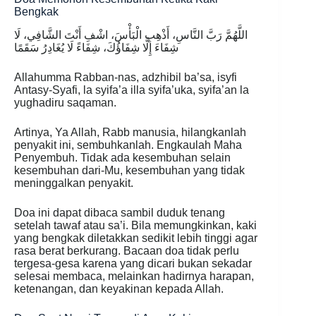
Bengkak
اللَّهُمَّ رَبَّ النَّاسِ، أَذْهِبِ الْبَأْسَ، اشْفِ أَنْتَ الشَّافِي، لَا
شِفَاءَ إِلَّا شِفَاؤُكَ، شِفَاءً لَا يُغَادِرُ سَقَمًا
Allahumma Rabban-nas, adzhibil ba’sa, isyfi
Antasy-Syafi, la syifa’a illa syifa’uka, syifa’an la
yughadiru saqaman.
Artinya, Ya Allah, Rabb manusia, hilangkanlah
penyakit ini, sembuhkanlah. Engkaulah Maha
Penyembuh. Tidak ada kesembuhan selain
kesembuhan dari-Mu, kesembuhan yang tidak
meninggalkan penyakit.
Doa ini dapat dibaca sambil duduk tenang
setelah tawaf atau sa’i. Bila memungkinkan, kaki
yang bengkak diletakkan sedikit lebih tinggi agar
rasa berat berkurang. Bacaan doa tidak perlu
tergesa-gesa karena yang dicari bukan sekadar
selesai membaca, melainkan hadirnya harapan,
ketenangan, dan keyakinan kepada Allah.