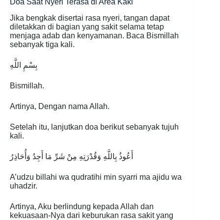
Doa Saat Nyeri Terasa di Area Kaki
Jika bengkak disertai rasa nyeri, tangan dapat
diletakkan di bagian yang sakit selama tetap
menjaga adab dan kenyamanan. Baca Bismillah
sebanyak tiga kali.
بِسْمِ اللَّهِ
Bismillah.
Artinya, Dengan nama Allah.
Setelah itu, lanjutkan doa berikut sebanyak tujuh
kali.
أَعُوذُ بِاللَّهِ وَقُدْرَتِهِ مِنْ شَرِّ مَا أَجِدُ وَأُحَاذِرُ
A’udzu billahi wa qudratihi min syarri ma ajidu wa
uhadzir.
Artinya, Aku berlindung kepada Allah dan
kekuasaan-Nya dari keburukan rasa sakit yang