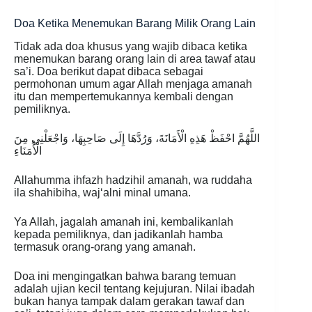
Doa Ketika Menemukan Barang Milik Orang Lain
Tidak ada doa khusus yang wajib dibaca ketika
menemukan barang orang lain di area tawaf atau
sa’i. Doa berikut dapat dibaca sebagai
permohonan umum agar Allah menjaga amanah
itu dan mempertemukannya kembali dengan
pemiliknya.
اللَّهُمَّ احْفَظْ هَذِهِ الْأَمَانَةَ، وَرُدَّهَا إِلَى صَاحِبِهَا، وَاجْعَلْنِي مِنَ
الْأُمَنَاءِ
Allahumma ihfazh hadzihil amanah, wa ruddaha
ila shahibiha, waj‘alni minal umana.
Ya Allah, jagalah amanah ini, kembalikanlah
kepada pemiliknya, dan jadikanlah hamba
termasuk orang-orang yang amanah.
Doa ini mengingatkan bahwa barang temuan
adalah ujian kecil tentang kejujuran. Nilai ibadah
bukan hanya tampak dalam gerakan tawaf dan