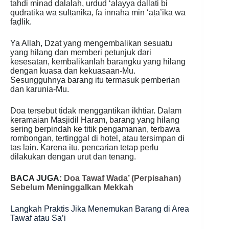
tahdi minaḍ ḍalalah, urdud ‘alayya ḍallati bi
qudratika wa sulṭanika, fa innaha min ‘aṭa’ika wa
faḍlik.
Ya Allah, Dzat yang mengembalikan sesuatu
yang hilang dan memberi petunjuk dari
kesesatan, kembalikanlah barangku yang hilang
dengan kuasa dan kekuasaan-Mu.
Sesungguhnya barang itu termasuk pemberian
dan karunia-Mu.
Doa tersebut tidak menggantikan ikhtiar. Dalam
keramaian Masjidil Haram, barang yang hilang
sering berpindah ke titik pengamanan, terbawa
rombongan, tertinggal di hotel, atau tersimpan di
tas lain. Karena itu, pencarian tetap perlu
dilakukan dengan urut dan tenang.
BACA JUGA:
Doa Tawaf Wada’ (Perpisahan)
Sebelum Meninggalkan Mekkah
Langkah Praktis Jika Menemukan Barang di Area
Tawaf atau Sa’i