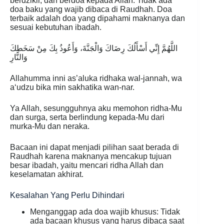
berdzikir, dan berdoa kepada Allah. Tidak ada
doa baku yang wajib dibaca di Raudhah. Doa
terbaik adalah doa yang dipahami maknanya dan
sesuai kebutuhan ibadah.
اللَّهُمَّ إِنِّي أَسْأَلُكَ رِضَاكَ وَالْجَنَّةَ، وَأَعُوذُ بِكَ مِنْ سَخَطِكَ
وَالنَّارِ
Allahumma inni as’aluka ridhaka wal-jannah, wa
a‘udzu bika min sakhatika wan-nar.
Ya Allah, sesungguhnya aku memohon ridha-Mu
dan surga, serta berlindung kepada-Mu dari
murka-Mu dan neraka.
Bacaan ini dapat menjadi pilihan saat berada di
Raudhah karena maknanya mencakup tujuan
besar ibadah, yaitu mencari ridha Allah dan
keselamatan akhirat.
Kesalahan Yang Perlu Dihindari
Menganggap ada doa wajib khusus: Tidak
ada bacaan khusus yang harus dibaca saat