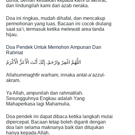
dunia, berilah kebaikan kepada kami di akhirat,
dan lindungilah kami dari azab neraka.
Doa ini ringkas, mudah dihafal, dan mencakup
permohonan yang luas. Bacaan ini cocok diulang
saat sa’i, termasuk ketika melewati area tanda
hijau.
Doa Pendek Untuk Memohon Ampunan Dan
Rahmat
اللَّهُمَّ اغْفِرْ وَارْحَمْ، إِنَّكَ أَنْتَ الْأَعَزُّ الْأَكْرَمُ
Allahummaghfir warham, innaka antal-a‘azzul-
akram.
Ya Allah, ampunilah dan rahmatilah.
Sesungguhnya Engkau adalah Yang
Mahaperkasa lagi Mahamulia.
Doa pendek ini dapat dibaca ketika langkah mulai
dipercepat. Bacaan tetap boleh diganti dengan
doa lain selama maknanya baik dan ditujukan
hanya kepada Allah.