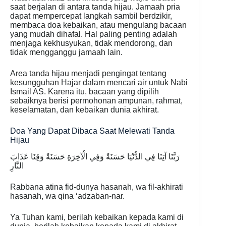
saat berjalan di antara tanda hijau. Jamaah pria
dapat mempercepat langkah sambil berdzikir,
membaca doa kebaikan, atau mengulang bacaan
yang mudah dihafal. Hal paling penting adalah
menjaga kekhusyukan, tidak mendorong, dan
tidak mengganggu jamaah lain.
Area tanda hijau menjadi pengingat tentang
kesungguhan Hajar dalam mencari air untuk Nabi
Ismail AS. Karena itu, bacaan yang dipilih
sebaiknya berisi permohonan ampunan, rahmat,
keselamatan, dan kebaikan dunia akhirat.
Doa Yang Dapat Dibaca Saat Melewati Tanda
Hijau
رَبَّنَا آتِنَا فِي الدُّنْيَا حَسَنَةً وَفِي الْآخِرَةِ حَسَنَةً وَقِنَا عَذَابَ
النَّارِ
Rabbana atina fid-dunya hasanah, wa fil-akhirati
hasanah, wa qina ‘adzaban-nar.
Ya Tuhan kami, berilah kebaikan kepada kami di