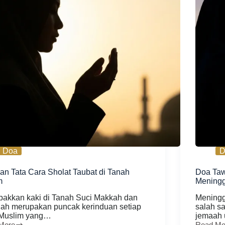
Doa
D
an Tata Cara Sholat Taubat di Tanah
Doa Taw
m
Mening
akkan kaki di Tanah Suci Makkah dan
Meningg
ah merupakan puncak kerinduan setiap
salah s
Muslim yang…
jemaah
More
Read Mo