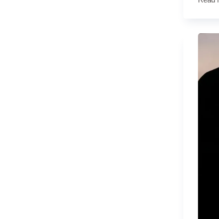
Doa
dan
Tata
Cara
Sholat
Taubat
di
Tanah
Hara