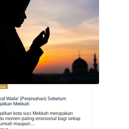
oa
af Wada’ (Perpisahan) Sebelum
galkan Mekkah
alkan kota suci Mekkah merupakan
atu momen paling emosional bagi setiap
 umrah maupun…
re