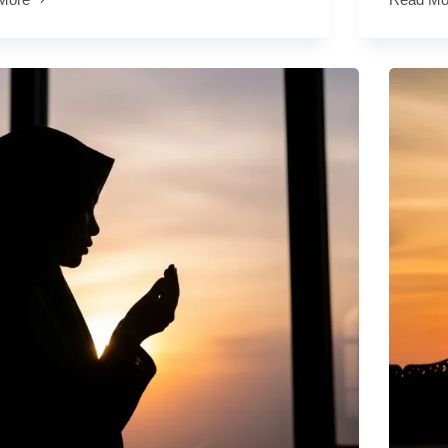
Doa
Tawaf
Wada’
(Perpisa
Sebelum
Meningg
Mekkah
m