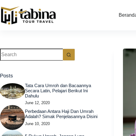
Skip
to
content
Berand
No
results
Posts
Tata Cara Umroh dan Bacaannya
Secara Latin, Pelajari Berikut Ini
Dahulu
June 12, 2020
Perbedaan Antara Haji Dan Umrah
Adalah? Simak Penjelasannya Disini
June 10, 2020