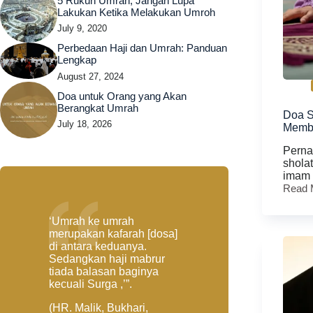
5 Rukun Umrah, Jangan Lupa
Lakukan Ketika Melakukan Umroh
July 9, 2020
Perbedaan Haji dan Umrah: Panduan
Lengkap
August 27, 2024
Doa untuk Orang yang Akan
Berangkat Umrah
Doa S
July 18, 2026
Memba
Perna
sholat
imam
Read 
Doa
Sujud
Tilawa
‘Umrah ke umrah
(Serin
merupakan kafarah [dosa]
Terjadi
di antara keduanya.
Saat
Sedangkan haji mabrur
Imam
tiada balasan baginya
Memb
kecuali Surga ,’”.
Ayat
Sajdah
(HR. Malik, Bukhari,