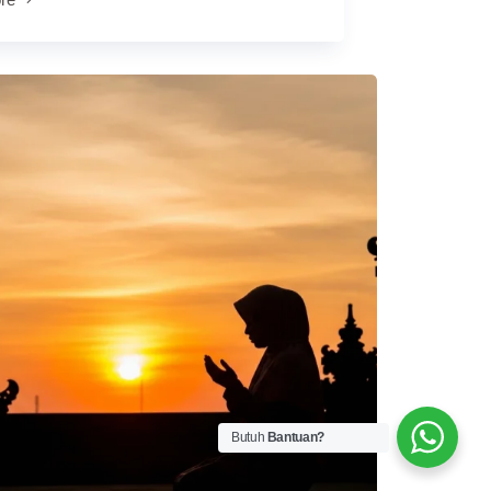
han)
alkan
Butuh
Bantuan?