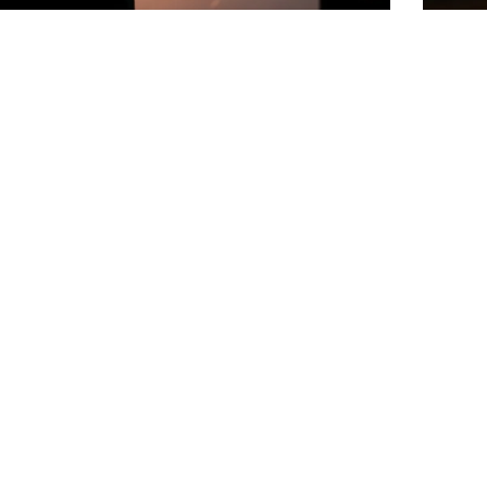
Doa
D
erjalanan Pulang dari Tanah Suci ke
Doa Ma
 Air
Perasaa
 kepulangan dari Tanah Suci menuju
hati set
air sering kali menyisakan rasa haru
pintu r
igus kerinduan…
Read Mo
Doa
More
Masuk
Rumah
anan
Setelah
g
Pulang
Umrah