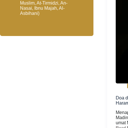
Muslim, At-Tirmidzi, An-
Nasai, Ibnu Majah, Al-
Asbihani)
Doa d
Hara
Menap
Madin
umat 
Read 