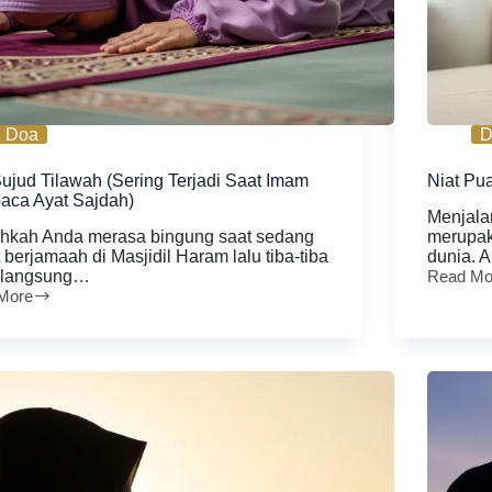
Doa
D
ujud Tilawah (Sering Terjadi Saat Imam
Niat Pu
ca Ayat Sajdah)
Menjala
hkah Anda merasa bingung saat sedang
merupak
 berjamaah di Masjidil Haram lalu tiba-tiba
dunia. 
 langsung…
Read Mo
Niat
More
Puasa
Senin
Kamis
h
Saat
g
Sedang
Umrah
aca
)